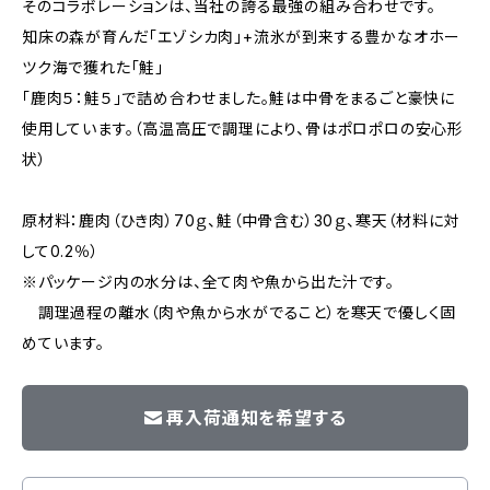
そのコラボレーションは、当社の誇る最強の組み合わせです。
知床の森が育んだ「エゾシカ肉」+流氷が到来する豊かなオホー
ツク海で獲れた「鮭」
「鹿肉５：鮭５」で詰め合わせました。鮭は中骨をまるごと豪快に
使用しています。（高温高圧で調理により、骨はポロポロの安心形
状）
原材料：鹿肉（ひき肉）70ｇ、鮭（中骨含む）30ｇ、寒天（材料に対
して0.2％）
※パッケージ内の水分は、全て肉や魚から出た汁です。
調理過程の離水（肉や魚から水がでること）を寒天で優しく固
めています。
再入荷通知を希望する