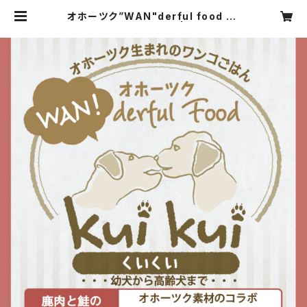
オホーツク”WAN"derful food ku
ikui《鹿鮭ミックス》 | kuikui